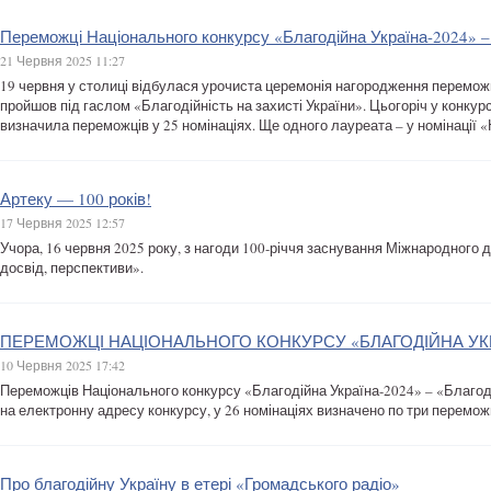
Переможці Національного конкурсу «Благодійна Україна-2024» – 
21 Червня 2025 11:27
19 червня у столиці відбулася урочиста церемонія нагородження переможц
пройшов під гаслом «Благодійність на захисті України». Цьогоріч у конкур
визначила переможців у 25 номінаціях. Ще одного лауреата – у номінації 
Артеку — 100 років!
17 Червня 2025 12:57
Учора, 16 червня 2025 року, з нагоди 100-річчя заснування Міжнародного д
досвід, перспективи».
ПЕРЕМОЖЦІ НАЦІОНАЛЬНОГО КОНКУРСУ «БЛАГОДІЙНА УКРА
10 Червня 2025 17:42
Переможців Національного конкурсу «Благодійна Україна-2024» – «Благодій
на електронну адресу конкурсу, у 26 номінаціях визначено по три переможц
Про благодійну Україну в етері «Громадського радіо»