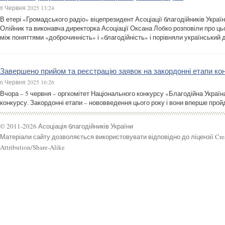
8 Червня 2025 13:24
В етері «Громадського радіо» віцепрезидент Асоціації благодійників Укра
Олійник та виконавча директорка Асоціації Оксана Лобко розповіли про цьо
між поняттями «доброчинність» і «благодійність» і порівняли український 
Завершено прийом та реєстрацію заявок на закордонні етапи ко
6 Червня 2025 16:26
Вчора – 5 червня – оргкомітет Національного конкурсу «Благодійна Україн
конкурсу. Закордонні етапи – нововведення цього року і вони вперше пройд
© 2011-2026 Асоціація благодійників України
Матеріали сайту дозволяється використовувати відповідно до ліцензії Cr
Attribution/Share-Alike