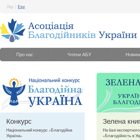
Укр
|
Eng
Про нас
Члени АБУ
Новин
Конкурс
Зелена кни
Національний конкурс «Благодійна
На базі експертног
Україна»
«Благодійність в Ук