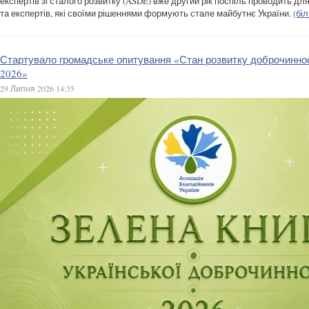
експертів зі сталого розвитку (ASDE) вже другий рік поспіль проводить для 
та експертів, які своїми рішеннями формують стале майбутнє України.
(бі
Стартувало громадське опитування «Стан розвитку доброчинност
2026»
29 Липня 2026 14:35