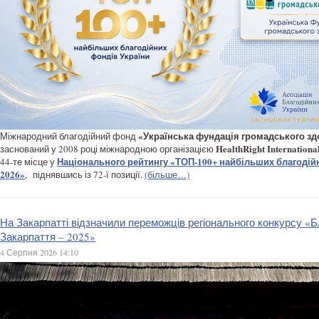
«Українська фундація громадського зд
Міжнародний благодійний фонд
HealthRight Internationa
заснований у 2008 році міжнародною організацією
Національного рейтингу «ТОП-100+ найбільших благодій
44‑те місце у
2026»
,
піднявшись із 72‑ї позиції.
(більше…)
На Закарпатті відзначили переможців регіонального конкурсу «Б
Закарпаття – 2025»
4 Серпня 2026 14:10