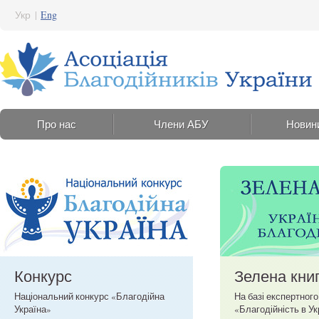
Укр
|
Eng
Про нас
Члени АБУ
Новин
Конкурс
Зелена кни
Національний конкурс «Благодійна
На базі експертног
Україна»
«Благодійність в Ук