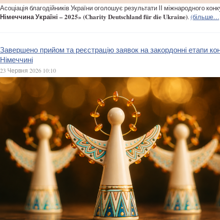
Асоціація благодійників України оголошує результати ІІ міжнародного кон
Німеччина Україні –
2025» (Charity Deutschland für die Ukraine)
.
(більше…
Завершено прийом та реєстрацію заявок на закордонні етапи ко
Німеччині
23 Червня 2026 10:10