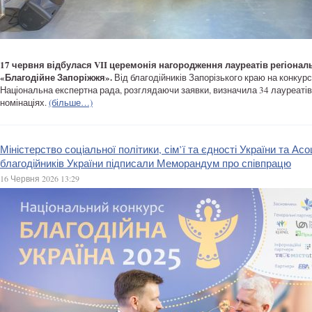
17 червня відбулася VII церемонія нагородження лауреатів регіонал
«Благодійне Запоріжжя».
Від благодійників Запорізького краю на конкурс
Національна експертна рада, розглядаючи заявки, визначила 34 лауреатів
номінаціях.
(більше…)
Міністерство соціальної політики, сім’ї та єдності України та Асо
благодійників України підписали Меморандум про співпрацю
16 Червня 2026 13:29