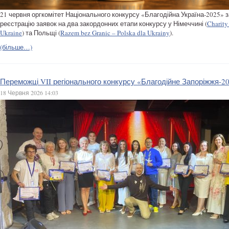
21 червня оргкомітет Національного конкурсу «Благодійна Україна-2025» 
реєстрацію заявок на два закордонних етапи конкурсу у Німеччині (
Charity
Ukraine
) та Польщі (
Razem bez Granic – Polska dla Ukrainy
).
(більше…)
Переможці VII регіонального конкурсу «Благодійне Запоріжжя-2
18 Червня 2026 14:03