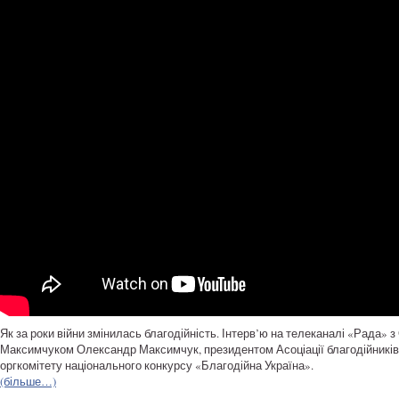
Як за роки війни змінилась благодійність. Інтерв’ю на телеканалі «Рада»
Максимчуком
Олександр Максимчук
, президентом Асоціації благодійникі
оргкомітету національного конкурсу «Благодійна Україна»
.
(більше…)