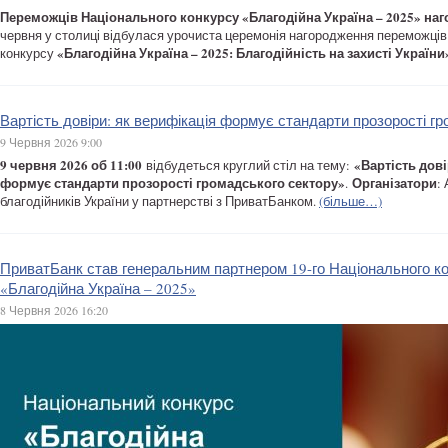
Переможців Національного конкурсу «Благодійна Україна – 2025» наг
червня у столиці відбулася урочиста церемонія нагородження переможців
«Благодійна Україна – 2025: Благодійність на захисті України
конкурсу
Вартість довіри: як верифікація формує стандарти прозорості г
9 Червня 2026 9:00
9 червня 2026 об 11:00
«Вартість дові
відбудеться круглий стіл на тему:
формує стандарти прозорості громадського сектору»
Організатори
.
:
благодійників України у партнерстві з ПриватБанком.
(більше…)
ПриватБанк став генеральним партнером 19-го Національного к
«Благодійна Україна – 2025»
8 Червня 2026 16:20