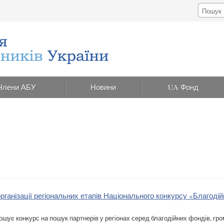
Члени АБУ
Новини
UA Фонд
ганізації регіональних етапів Національного конкурсу «Благодій
лошує конкурс на пошук партнерів у регіонах серед благодійних фондів, гро