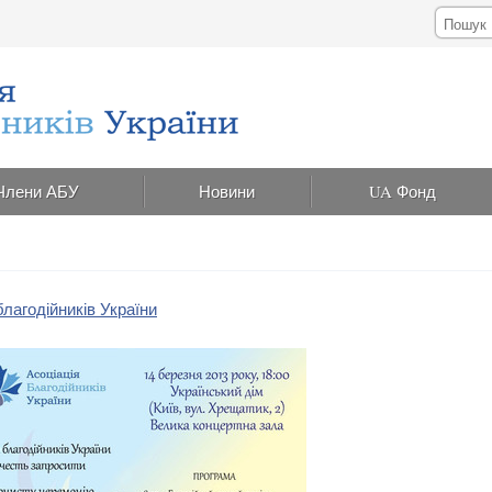
Члени АБУ
Новини
UA Фонд
лагодійників України