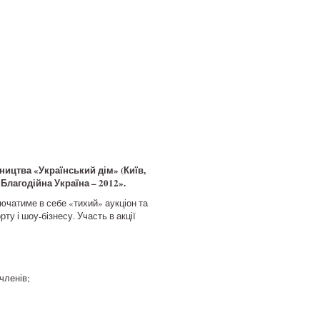
ництва «Український дім» (Київ,
лагодійна Україна – 2012».
лючатиме в себе «тихий» аукціон та
ту і шоу-бізнесу. Участь в акції
 членів;