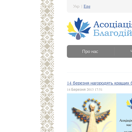
Укр
|
Eng
Про нас
14 березня нагородять кращих б
14 Березня 2013 17:51