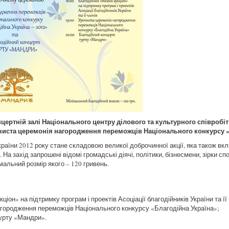
нцертній залі Національного центру ділового та культурного співробіт
очиста церемонія нагородження переможців Національного конкурсу «Б
раїни 2012 року стане складовою великої доброчинної акції, яка також вк
а захід запрошені відомі громадські діячі, політики, бізнесмени, зірки спор
мальний розмір якого – 120 гривень.
ціон» на підтримку програм і проектів Асоціації благодійників України та її
агородження переможців Національного конкурсу «Благодійна Україна»;
гурту «Мандри».