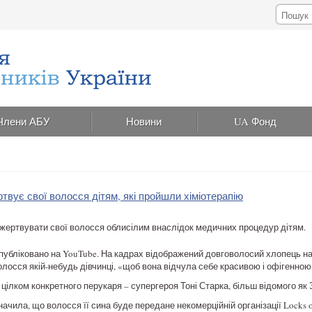
Члени АБУ
Новини
UA Фонд
вує свої волосся дітям, які пройшли хіміотерапію
жертвувати свої волосся облисілим внаслідок медичних процедур дітям.
публіковано на YouTube. На кадрах відображений довговолосий хлопець н
олосся якій-небудь дівчинці, «щоб вона відчула себе красивою і офігенною
 цілком конкретного перукаря – супергероя Тоні Старка, більш відомого як
начила, що волосся її сина буде передане некомерційній організації Locks o