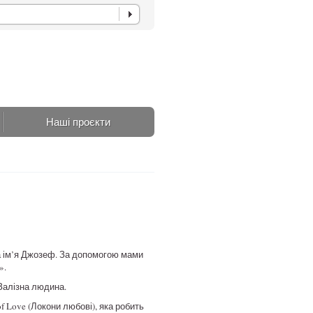
Наші проєкти
а ім’я Джозеф. За допомогою мами
».
 Залізна людина.
f Love (Локони любові), яка робить