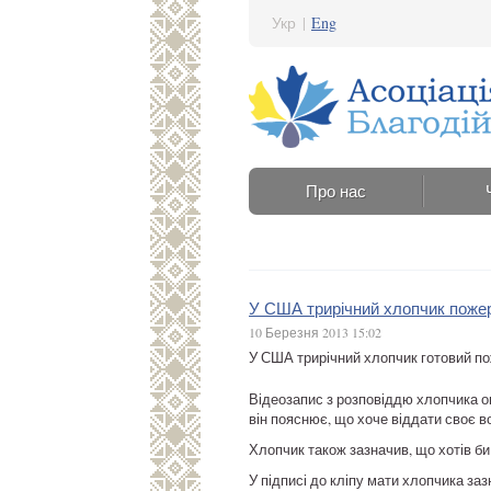
Укр
|
Eng
Про нас
У США трирічний хлопчик пожерт
10 Березня 2013 15:02
У США трирічний хлопчик готовий по
Відеозапис з розповіддю хлопчика о
він пояснює, що хоче віддати своє в
Хлопчик також зазначив, що хотів би
У підписі до кліпу мати хлопчика заз