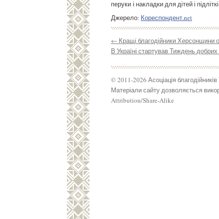
перуки і накладки для дітей і підліт
Джерело:
Кореспондент.net
←
Кращі благодійники Херсонщини о
В Україні стартував Тиждень добрих
© 2011-2026 Асоціація благодійників
Матеріали сайту дозволяється викор
Attribution/Share-Alike