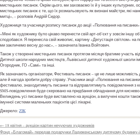
мистецьких писанок. Окрім цього, ми заховаємо їх й у інших культурних, о
мистецьких писанок є те, що їх розмальовують як визнані майстри, які нане
митці», – розповів Андрій Сидор.
Художниця та учасниця розпису писанок до акції «Полювання на писанки» 
«Мені як художнику було цікаво перенести свій арт-об’єкт у зовсім іншу о
сподобався. Я перенесла свій живопис, картину «Дегустація світлом» на пи
ми закличемо весну до нас», – зазначила Іванка Войтович.
Також у створенні мистецьких писанок протягом місяця братиме участь ві
Дитячої школи народних мистецтв, Львівської дитячої художньої школи ім.
Огородник, ГО «Самі» та інші.
Як зазначають організатори, Фестиваль писанок – це не лише можливість 
але й нагода зробити добру справу. Учасники акції «Полювання на писанки
фестивалю, знаходитимуть писанки та відправлятимуть повідомлення з код
SMS-повідомлення буде скеровано на придбання обладнання для киснево-син
Великдень усі писанки буде виставлено на аукціон, а вилучені кошти також
імунної системи маленьких пацієнтів цієї лікарні.
Джерело:
ZIK
←
18 квітня – аукціон картин нечуючих художників
Фонд «Благомай» передав подарунки Ладиженському дитячому будинку-