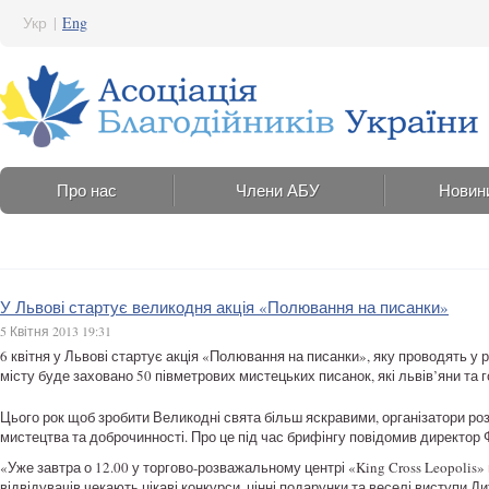
Укр
|
Eng
Про нас
Члени АБУ
Новин
У Львові стартує великодня акція «Полювання на писанки»
5 Квітня 2013 19:31
6 квітня у Львові стартує акція «Полювання на писанки», яку проводять у 
місту буде заховано 50 півметрових мистецьких писанок, які львів’яни та г
Цього рок щоб зробити Великодні свята більш яскравими, організатори р
мистецтва та доброчинності. Про це під час брифінгу повідомив директор
«Уже завтра о 12.00 у торгово-розважальному центрі «King Cross Leopolis»
відвідувачів чекають цікаві конкурси, цінні подарунки та веселі виступи 