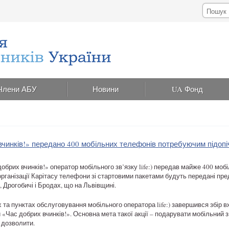
Члени АБУ
Новини
UA Фонд
вчинків!» передано 400 мобільних телефонів потребуючим підопі
обрих вчинків!» оператор мобільного зв’язку life:) передав майже 400 моб
 організації Карітасу телефони зі стартовими пакетами будуть передані п
, Дрогобичі і Бродах, що на Львівщині.
х та пунктах обслуговування мобільного оператора life:) завершився збір
 «Час добрих вчинків!». Основна мета такої акції – подарувати мобільний зв
 дозволити.