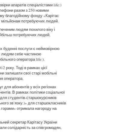
ірки апаратів спеціалістами life:)
елефони разом з 250 новими
ому благодійному фонду «Карітас
огу мільйонам потребуючих людей.
зпеченим людям похилого віку і
найбільш потребуючих людей,
их буденні послуги є неймовірною
им людям себе частиною
льного оператора life:).
2 року. Тоді в рамках цієї
їни залишати свої старі мобільні
ня оператора.
уг для абонентів у всіх регіонах
нентів. В рамках політики соціальної
у для студентів-старшокурсників
ьного зв’язку:)» для старшокласників
за горами» отримала нагороду на
альний секретар Карітасу України
вали солідарність за співгромадян,