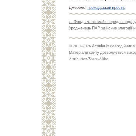
Джерело:
Громадський простір
←
Фонд «Благомай» передав подару
Уродженець ПАР здійснив благодійни
© 2011-2026 Асоціація благодійників
Матеріали сайту дозволяється викор
Attribution/Share-Alike