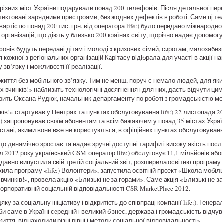
різних міст України подарували понад 200 телефонів. Після детальної перев
лектовані зарядними пристроями, без жодних дефектів в роботі. Саме ці т
ртістю понад 200 тис. грн. від оператора life:) було передано міжнародн
 організацій, що діють у близько 200 країнах світу, щорічно надає допом
онів будуть передані дітям і молоді з кризових сімей, сиротам, малозабе
кожної з регіональних організацій Карітасу відібрала для участі в акції 
зв’язку і можливості її реалізації.
 життя без мобільного зв’язку. Тим не менш, поруч є немало людей, для як
 вчинків!» наблизить технологічні досягнення і для них, дасть відчути ц
рить Оксана Рудюк, начальник департаменту по роботі з громадськістю мобі
в!» стартував у Центрах та пунктах обслуговування life:) 22 листопада 201
fe:) запропонував своїм абонентам та всім бажаючим у понад 35 містах Укра
тані, якими вони вже не користуються, в офіційних пунктах обслуговуван
, що динамічно зростає та надає зручні доступні тарифи і високу якість посл
л 2012 року український GSM-оператор life:) обслуговує 11,1 мільйонів або
щодавно випустила свій третій соціальний звіт, розширила освітню програм
ила програму «life:) Волонтери», запустила освітній проект «Школа мобіл
 вчинків!», провела акцію «Близькі не за горами». Саме акція «Близькі не 
корпоративній соціальній відповідальності CSR MarketPlace 2012.
у за соціальну ініціативу і відкритість до співпраці компанії life:). Генер
и саме в Україні середній і великий бізнес, держава і громадськість відчу
ття, віднаходили різні рівні і методи соціальної відповідальності».