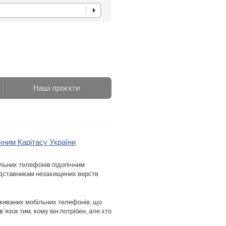
Наші проєкти
чним Карітасу України
ільних телефонів підопічним
редставникам незахищених верств
 вживаних мобільних телефонів, що
’язок тим, кому він потрібен, але хто