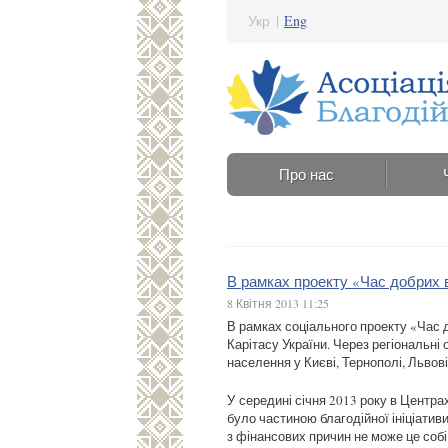
Укр
|
Eng
Про нас
В рамках проекту «Час добрих 
8 Квітня 2013 11:25
В рамках соціального проекту «Час д
Карітасу України. Через регіональні
населення у Києві, Тернополі, Львові
У середині січня 2013 року в Центра
було частиною благодійної ініціативи
з фінансових причин не може це собі