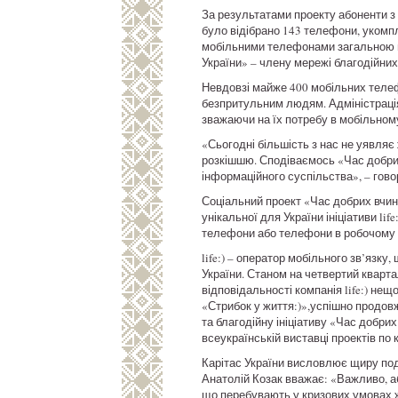
За результатами проекту абоненти з 
було відібрано 143 телефони, укомп
мобільними телефонами загальною ва
України» – члену мережі благодійних
Невдовзі майже 400 мобільних телеф
безпритульним людям. Адміністрація 
зважаючи на їх потребу в мобільному 
«Сьогодні більшість з нас не уявляє
розкішшю. Сподіваємось «Час добрих
інформаційного суспільства», – гово
Соціальний проект «Час добрих вчинкі
унікальної для України ініціативи li
телефони або телефони в робочому с
life:) – оператор мобільного зв’язку
України. Станом на четвертий кварта
відповідальності компанія life:) не
«Стрибок у життя:)»,успішно продовж
та благодійну ініціативу «Час добрих
всеукраїнській виставці проектів по 
Карітас України висловлює щиру подяк
Анатолій Козак вважає: «Важливо, аб
що перебувають у кризових умовах жи