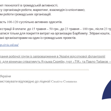
ет-технології в громадській активності;
 (організація роботи, маркетинг, взаємодія із клієнтами);
и роботи громадських організацій.
асть 100-120 суспільно активних одеситів.
страції й оплати: до 15 травня – 50 грн., до 23 травня – 100 грн., після 23
атися тільки для покриття витрат на організацію БарКемпу. Зібрані кошти, 
ні організаторами на один із громадських проектів.
p.civic.od.ua/
ання робочої групи із запровадження в Україні відсоткової філантропії
: для вінничан співатимуть Кузьма Скрябін, гурт «ТІК» та Павло Табаков
 України
истовувати відповідно до ліцензії Creative Commons