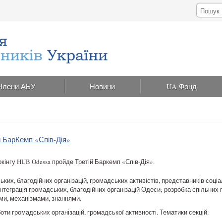
Члени АБУ
Новини
UA Фонд
й БарКемп «Спів-Дія»
ркінгу HUB Odessa пройде Третій Баркемп «Спів-Дія».
ьких, благодійних організацій, громадських активістів, представників соці
теграція громадських, благодійних організацій Одеси; розробка спільних 
ми, механізмами, знаннями.
оти громадських організацій, громадської активності. Тематики секцій: