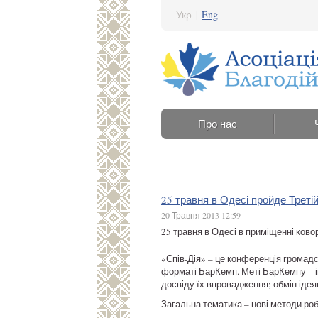
Укр
|
Eng
Про нас
25 травня в Одесі пройде Треті
20 Травня 2013 12:59
25 травня в Одесі в приміщенні ково
«Спів-Дія» – це конференція громадс
форматі БарКемп. Меті БарКемпу – ін
досвіду їх впровадження; обмін ідея
Загальна тематика – нові методи роб