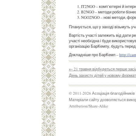
IT2NGO – комп’ютерні й інтерн
B2NGO – методи роботи бізнесу
NGO2NGO – нові методи, форм
Планується, що у заході візьмуть уч
Вартість участі залежить від дати реє
участі необхідна і буде використовув
організацію БарКемпу, будуть переда
Докладніше про БарКемп –
http://cam
←
21 травня відбудеться перше засід
День захисту дітей у новому форматі
© 2011-2026 Асоціація благодійників
Матеріали сайту дозволяється викор
Attribution/Share-Alike