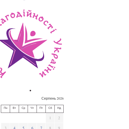
Серпень 2026
Пн
Вт
Ср
Чт
Пт
Сб
Нд
1
2
3
4
5
6
7
8
9