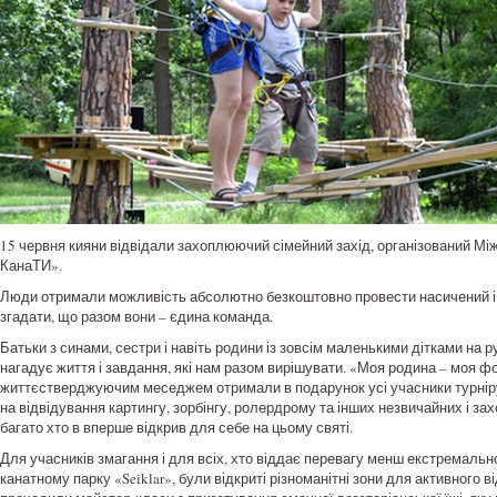
15 червня кияни відвідали захоплюючий сімейний захід, організований 
КанаТИ».
Люди отримали можливість абсолютно безкоштовно провести насичений і ці
згадати, що разом вони – єдина команда.
Батьки з синами, сестри і навіть родини із зовсім маленькими дітками на
нагадує життя і завдання, які нам разом вирішувати. «Моя родина – моя фо
життєстверджуючим меседжем отримали в подарунок усі учасники турніру
на відвідування картингу, зорбінгу, ролердрому та інших незвичайних і зах
багато хто в вперше відкрив для себе на цьому святі.
Для учасників змагання і для всіх, хто віддає перевагу менш екстремальн
канатному парку «Seiklar», були відкриті різноманітні зони для активного 