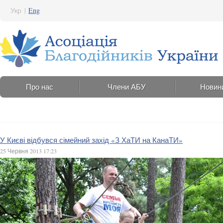
Укр
|
Eng
Про нас
Члени АБУ
Новин
У Києві відбувся сімейний захід «З ХаТИ на КанаТИ»
25 Червня 2013 17:23