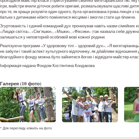
проходили майстер-класи з приготування смачної вегетаріанської їжі, яку 
ігри, майстри вчили діточок робити оригамі, розмальовували щасливі дитя
про те, як краще розуміти один одного, була організована ігрова лекція з 
батьки з дитинками нібито помінялися місцями і змогли стати ще ближче.
Згуртованість і єдиний командний дух пронизував навіть назви сімейних ко
«Лицарі світла», «Сім’яшки», «Мішки», «Фіксики» (так назвала себе дружн
залишаться у неповторній особливій мові кожної родини.
Реалізуючи програми «У здоровому тілі – здоровий дух», «Я вегетаріанец
не забули і такий аспект культурного відпочинку, як дбайливе відношення
благодійного фонду можна було зайнятися йогою і відвідати майстер-клас 
Інформація надана Фондом Костянтина Кондакова
Галерея
(10 фото)
* Для перегляду клікніть на фото