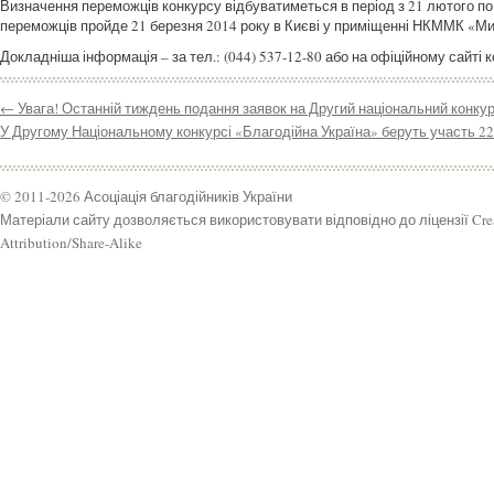
Визначення переможців конкурсу відбуватиметься в період з 21 лютого по
переможців пройде 21 березня 2014 року в Києві у приміщенні НКММК «М
Докладніша інформація – за тел.: (044) 537-12-80 або на офіційному сайті 
←
Увага! Останній тиждень подання заявок на Другий національний конку
У Другому Національному конкурсі «Благодійна Україна» беруть участь 22
© 2011-2026 Асоціація благодійників України
Матеріали сайту дозволяється використовувати відповідно до ліцензії Cr
Attribution/Share-Alike