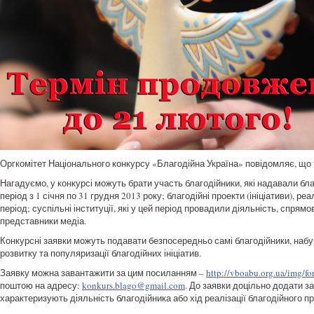
Оргкомітет Національного конкурсу «Благодійна Україна» повідомляє, що 
Нагадуємо, у конкурсі можуть брати участь благодійники, які надавали б
період з 1 січня по 31 грудня 2013 року; благодійні проекти (ініціативи), р
період; суспільні інституції, які у цей період провадили діяльність, спрямо
представники медіа.
Конкурсні заявки можуть подавати безпосередньо самі благодійники, набува
розвитку та популяризації благодійних ініціатив.
Заявку можна завантажити за цим посиланням –
http://vboabu.org.ua/img/f
поштою на адресу:
konkurs.blago@gmail.com
. До заявки доцільно додати за
характеризують діяльність благодійника або хід реалізації благодійного про