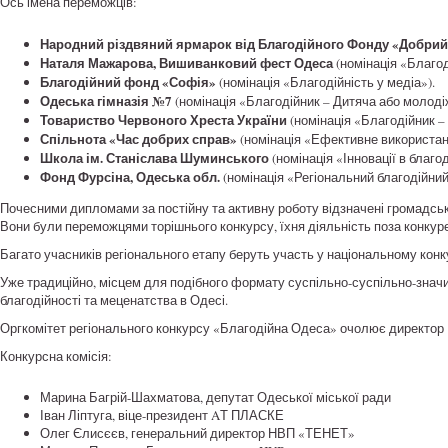
Ось імена переможців:
Народний різдвяний ярмарок від Благодійного Фонду «Добри
Наталя Мажарова, Вишиванковий фест Одеса
(номінація «Благод
Благодійний фонд «Софія»
(номінація «Благодійність у медіа»).
Одеська гімназія №7
(номінація «Благодійник – Дитяча або молодіжн
Товариство Червоного Хреста України
(номінація «Благодійник – 
Спільнота «Час добрих справ»
(номінація «Ефективне використан
Школа ім. Станіслава Шуминського
(номінація «Інновації в благод
Фонд Фурсіна, Одеська обл.
(номінація «Регіональний благодійни
Почесними дипломами за постійну та активну роботу відзначені громадськ
Вони були переможцями торішнього конкурсу, їхня діяльність поза конкуре
Багато учасників регіонального етапу беруть участь у національному конку
Уже традиційно, місцем для подібного формату суспільно-суспільно-значи
благодійності та меценатства в Одесі.
Оргкомітет регіонального конкурсу «Благодійна Одеса» очолює директор
Конкурсна комісія:
Марина Багрій-Шахматова, депутат Одеської міської ради
Іван Ліптуга, віце-президент AТ ПЛАСКЕ
Олег Єлисєєв, генеральний директор НВП «ТЕНЕТ»