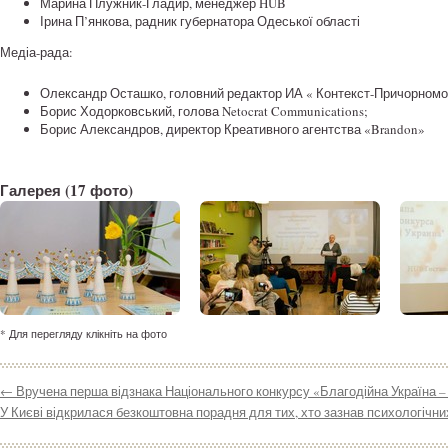
Марина Плужник-Гладир, менеджер HUB
Ірина П’янкова, радник губернатора Одеської області
Медіа-рада:
Олександр Осташко, головний редактор ИА « Контекст-Причорномор
Борис Ходорковський, голова Netocrat Communications;
Борис Александров, директор Креативного агентства «Brandon»
Галерея
(17 фото)
* Для перегляду клікніть на фото
←
Вручена перша відзнака Національного конкурсу «Благодійна Україна –
У Києві відкрилася безкоштовна порадня для тих, хто зазнав психологічн