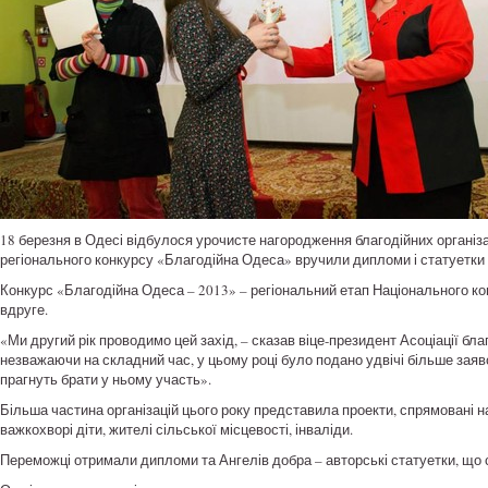
18 березня в Одесі відбулося урочисте нагородження благодійних організа
регіонального конкурсу «Благодійна Одеса» вручили дипломи і статуетки 
Конкурс «Благодійна Одеса – 2013» – регіональний етап Національного ко
вдруге.
«Ми другий рік проводимо цей захід, – сказав віце-президент Асоціації бл
незважаючи на складний час, у цьому році було подано удвічі більше заяво
прагнуть брати у ньому участь».
Більша частина організацій цього року представила проекти, спрямовані н
важкохворі діти, жителі сільської місцевості, інваліди.
Переможці отримали дипломи та Ангелів добра – авторські статуетки, що 