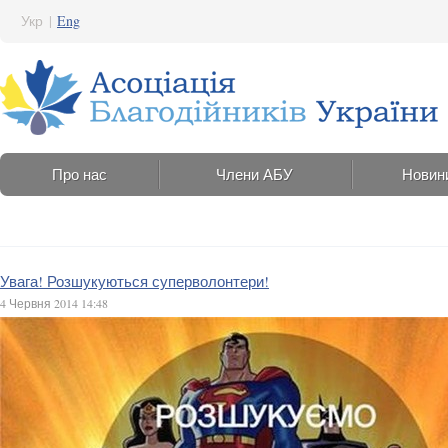
Укр
|
Eng
Про нас
Члени АБУ
Новин
Увага! Розшукуються суперволонтери!
4 Червня 2014 14:48