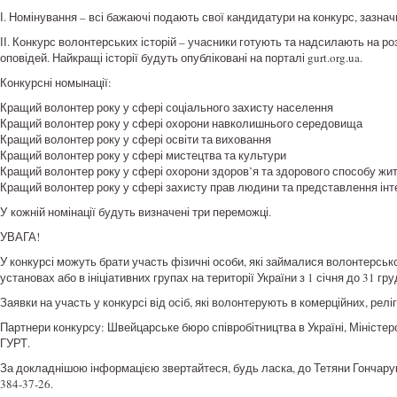
І. Номінування – всі бажаючі подають свої кандидатури на конкурс, зазна
ІІ. Конкурс волонтерських історій – учасники готують та надсилають на ро
оповідей. Найкращі історії будуть опубліковані на порталі gurt.org.ua.
Конкурсні номынації:
Кращий волонтер року у сфері соціального захисту населення
Кращий волонтер року у сфері охорони навколишнього середовища
Кращий волонтер року у сфері освіти та виховання
Кращий волонтер року у сфері мистецтва та культури
Кращий волонтер року у сфері охорони здоров’я та здорового способу жи
Кращий волонтер року у сфері захисту прав людини та представлення інт
У кожній номінації будуть визначені три переможці.
УВАГА!
У конкурсі можуть брати участь фізичні особи, які займалися волонтерськ
установах або в ініціативних групах на території України з 1 січня до 31 гр
Заявки на участь у конкурсі від осіб, які волонтерують в комерційних, рел
Партнери конкурсу: Швейцарське бюро співробітництва в Україні, Міністерс
ГУРТ.
За докладнішою інформацією звертайтеся, будь ласка, до Тетяни Гончару
384-37-26.