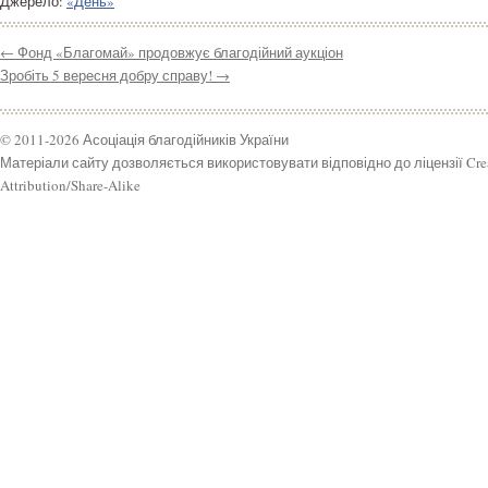
Джерело:
«День»
←
Фонд «Благомай» продовжує благодійний аукціон
Зробіть 5 вересня добру справу!
→
© 2011-2026 Асоціація благодійників України
Матеріали сайту дозволяється використовувати відповідно до ліцензії Cr
Attribution/Share-Alike