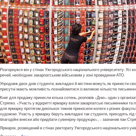
Розгорнувся він у стінах Ужгородського національного університету. Усі к
речей, необхідних закарпатським військовим у зоні проведення АТО.
Упродовж двох днів студенти, викладачі й містяни можуть як принести свої
присутні мають можливість познайомитися із великою кількістю письменник
Книг для продажу принесли кілька сотень, розповів «Дню» один з організат
Стряпко. «Участь у відкритті ярмарку взяли закарпатські письменники та п
для ярмарку протягом декількох тижнів приносили колеги з різних факульте
художню. Участь у ярмарку беруть викладачі так студенти, приходять під 
благодійні внески або придбати сувенірну продукцію», – зазначив пан Стря
Ярмарок, розміщений в стінах ректорату Ужгородського національного уні