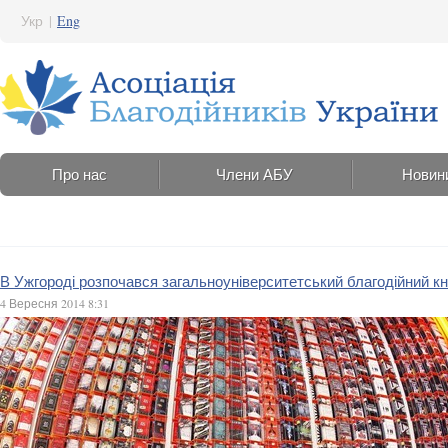
Укр
|
Eng
Про нас
Члени АБУ
Новин
В Ужгороді розпочався загальноуніверситетський благодійний к
4 Вересня 2014 8:31