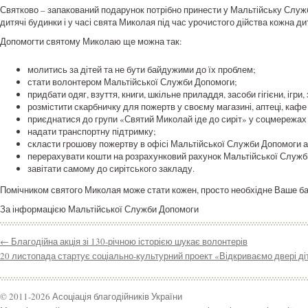
Святково – запакований подарунок потрібно принести у Мальтійську Службу
дитячі будинки і у часі свята Миколая під час урочистого дійства кожна д
Допомогти святому Миколаю ще можна так:
молитись за дітей та не бути байдужими до їх проблем;
стати волонтером Мальтійської Служби Допомоги;
придбати одяг, взуття, книги, шкільне приладдя, засоби гігієни, ігри,
розмістити скарбничку для пожертв у своєму магазині, аптеці, кафе
приєднатися до групи «Святий Миколай іде до сиріт» у соцмережах і
надати транспортну підтримку;
скласти грошову пожертву в офісі Мальтійської Служби Допомоги аб
перерахувати кошти на розрахунковий рахунок Мальтійської Служб
завітати самому до сирітського закладу.
Помічником святого Миколая може стати кожен, просто необхідне Ваше б
За інформацією Мальтійської Служби Допомоги
←
Благодійна акція зі 130-річною історією шукає волонтерів
20 листопада стартує соціально-культурний проект «Відкриваємо двері д
© 2011-2026 Асоціація благодійників України