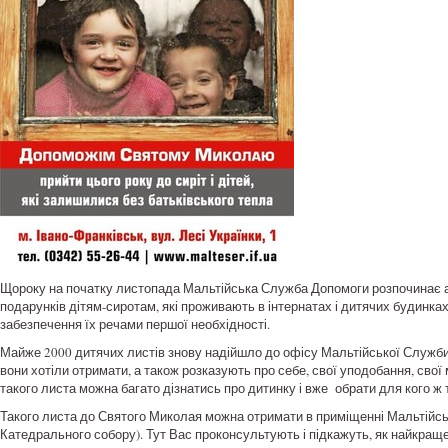
Щороку на початку листопада Мальтійська Служба Допомоги розпочинає ак
подарунків дітям-сиротам, які проживають в інтернатах і дитячих будинках
забезпечення їх речами першої необхідності.
Майже 2000 дитячих листів знову надійшло до офісу Мальтійської Служби Д
вони хотіли отримати, а також розказують про себе, свої уподобання, свої м
такого листа можна багато дізнатись про дитинку і вже обрати для кого ж
Такого листа до Святого Миколая можна отримати в приміщенні Мальтійськ
Катедрального собору). Тут Вас проконсультують і підкажуть, як найкраще