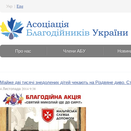
Укр
|
Eng
Про нас
Члени АБУ
Новин
Майже дві тисячі знедолених дітей чекають на Різдвяне диво. 
4 Листопада 2014 9:38