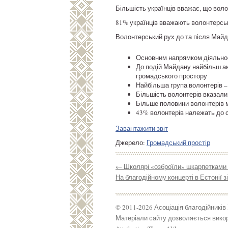
Більшість українців вважає, що воло
81% українців вважають волонтерсь
Волонтерський рух до та після Майда
Основним напрямком діяльност
До подій Майдану найбільш а
громадського простору
Найбільша група волонтерів – 
Більшість волонтерів вказали
Більше половини волонтерів 
43% волонтерів належать до с
Завантажити звіт
Джерело:
Громадський простір
←
Школярі «озброїли» шкарпетками 
На благодійному концерті в Естонії 
© 2011-2026 Асоціація благодійників
Матеріали сайту дозволяється викор