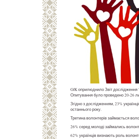
GfK оприлюднило Звіт дослідження "В
Опитування було проведено 20-26 ли
Згідно з дослідженням, 23% українц
останнього року.
Третина волонтерів займається воло
26% серед молоді займались волонте
62% українців визнають роль волонте