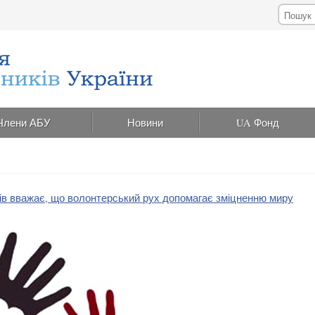
Члени АБУ
Новини
UA Фонд
ців вважає, що волонтерський рух допомагає зміцненню миру