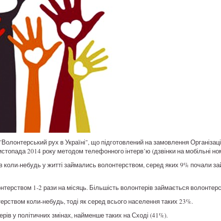
олонтерський рух в Україні", що підготовлений на замовлення Організації
стопада 2014 року методом телефонного інтерв’ю (дзвінки на мобільні но
ів коли-небудь у житті займались волонтерством, серед яких 9% почали 
нтерством 1-2 рази на місяць. Більшість волонтерів займається волонтер
рством коли-небудь, тоді як серед всього населення таких 23%.
рів у політичних змінах, найменше таких на Сході (41%).