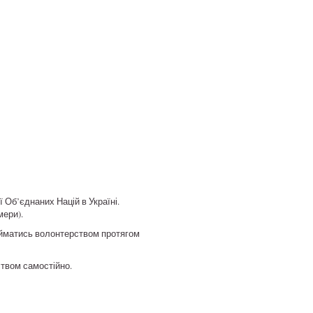
 Об’єднаних Націй в Україні.
мери).
займатись волонтерством протягом
ством самостійно.