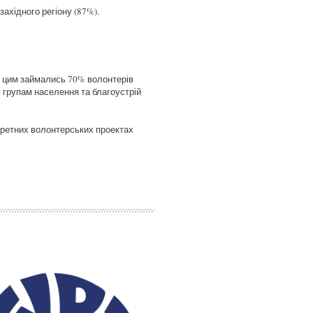
ахідного регіону (87%).
 – цим займались 70% волонтерів
групам населення та благоустрій
кретних волонтерських проектах