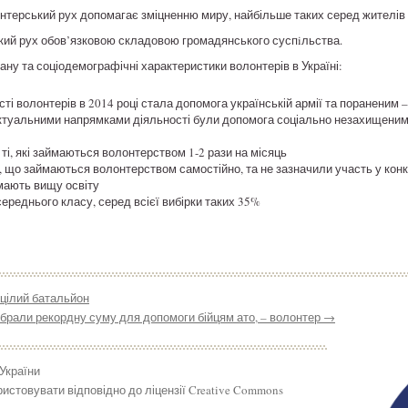
нтерський рух допомагає зміцненню миру, найбільше таких серед жителів з
кий рух обов’язковою складовою громадянського суспiльства.
ну та соціодемографічні характеристики волонтерів в Україні:
і волонтерів в 2014 році стала допомога українській армії та пораненим
ктуальними напрямками діяльності були допомога соціально незахищеним 
ті, які займаються волонтерством 1-2 рази на місяць
, що займаються волонтерством самостійно, та не зазначили участь у кон
мають вищу освіту
ереднього класу, серед всієї вибірки таких 35%
цілий батальйон
зібрали рекордну суму для допомоги бійцям ато, – волонтер
→
 України
истовувати відповідно до ліцензії Creative Commons