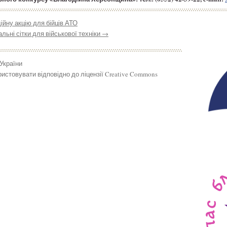
йну акцію для бійців АТО
льні сітки для військової техніки
→
 України
истовувати відповідно до ліцензії Creative Commons