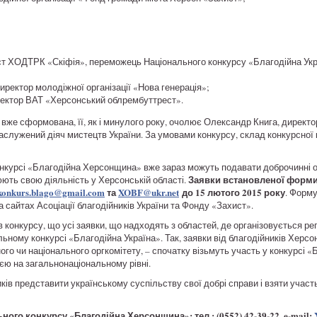
ст ХОДТРК «Скіфія», переможець Національного конкурсу «Благодійна Укра
иректор молодіжної організації «Нова генерація»;
иректор ВАТ «Херсонський облрембуттрест».
 вже сформована, її, як і минулого року, очолює Олександр Книга, директ
аслужений діяч мистецтв України. За умовами конкурсу, склад конкурсної 
нкурсі «Благодійна Херсонщина» вже зараз можуть подавати доброчинні орг
Заявки встановленої форм
нюють свою діяльність у Херсонській області.
konkurs.blago@gmail.com
та
XOBF@ukr.net
до 15 лютого 2015 року
. Форм
а сайтах Асоціації благодійників України та Фонду «Захист».
 конкурсу, що усі заявки, що надходять з областей, де організовується ре
альному конкурсі «Благодійна Україна». Так, заявки від благодійників Херсо
ого чи національного оргкомітету, – спочатку візьмуть участь у конкурсі 
єю на загальнонаціональному рівні.
в представити українському суспільству свої добрі справи і взяти участь
ого конкурсу «Благодійна Херсонщина»: тел.: (0552) 42-39-22, e-mail: