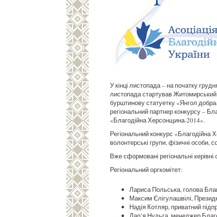
У кінці листопада – на початку грудн
листопада стартував Житомирський р
бурштинову статуетку «Янгол добра» 
регіональний партнер конкурсу – Бл
«Благодійна Херсонщина-2014».
Регіональний конкурс «Благодійна Хер
волонтерські групи, фізичні особи, 
Вже сформовані регіональні керівні
Регіональний оргкомітет:
Лариса Польська, голова Благ
Максим Єлігулашвілі, Президе
Надія Котляр, приватний підп
Дар’я Нудьга, менеджер Благо