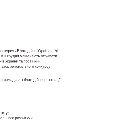
 конкурсу «Благодійна Україна». 26
. А 8 грудня можливість отримати
ів України та постійний
чаток регіонального конкурсу
ромадські і благодійні організації,
тету;
нального розвитку»;