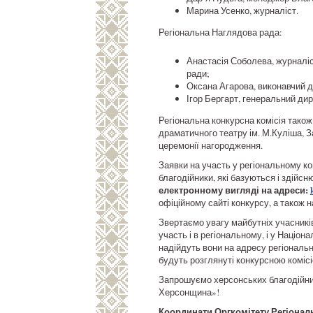
Марина Усенко, журналіст.
Регіональна Наглядова рада:
Анастасія Соболева, журналі
ради;
Оксана Агарова, виконавчий д
Ігор Бергарт, генеральний д
Регіональна конкурсна комісія також
драматичного театру ім. М.Куліша, З
церемонії нагородження.
Заявки на участь у регіональному ко
благодійники, які базуються і здійс
електронному вигляді на адреси:
офіційному сайті конкурсу, а також н
Звертаємо увагу майбутніх учасників
участь і в регіональному, і у Націон
надійдуть вони на адресу регіональн
будуть розглянуті конкурсною комісі
Запрошуємо херсонських благодійникі
Херсонщина»!
Координати Оргкомітету Регіональн