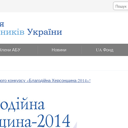
Члени АБУ
Новини
UA Фонд
ого конкурсу «Благодійна Херсонщина-2014»!