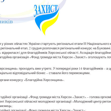
я у різних областях України стартують регіональні етапи ІІІ Національного
егіональний етап, 2 грудня розпочався регіональний конкурс на Буковині
відкрилася і для благодійників Херсонської області. Асоціація благодійник
агодійна організація «Фонд громади міста Херсон «Захист» оголошують по
сонщина» проходить вже утретє. У попередні роки 14 благодійників – а це г
соціально відповідальний бізнес – ставали його переможцями.
 органи конкурсу «Благодійна Херсонщина».
одійної організації «Фонд громади міста Херсон «Захист» – голова оргкомі
нт Херсонської обласної молодіжної організації «Молодіжний центр регіо
риємець;
дійної організації «Фонд громади міста Херсон «Захист»;