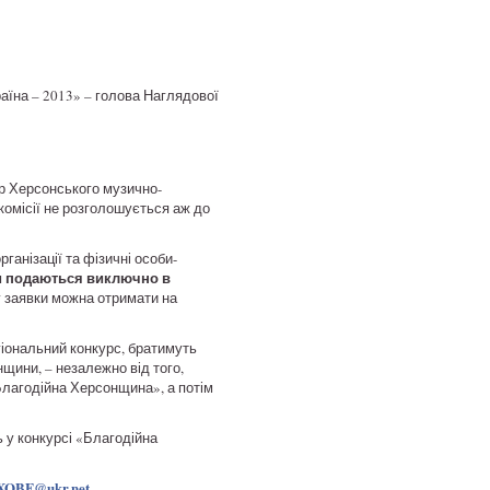
їна – 2013» – голова Наглядової
ор Херсонського музично-
комісії не розголошується аж до
анізації та фізичні особи-
и подаються виключно в
у заявки можна отримати на
гіональний конкурс, братимуть
нщини, – незалежно від того,
«Благодійна Херсонщина», а потім
 у конкурсі «Благодійна
XOBF@ukr.net
.