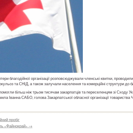
нтери благодійної організації розповсюджували членські квитки, проводил
кульоз та СНІД, а також залучали населення та комерційні структури до б
омогли більш ніж трьом тисячам закарпатців та переселенцям зі Сходу Укр
мила Іванна САБО, голова Закарпатської обласної організації товариства 
йний пробіг
аль «Файнокрай»
→