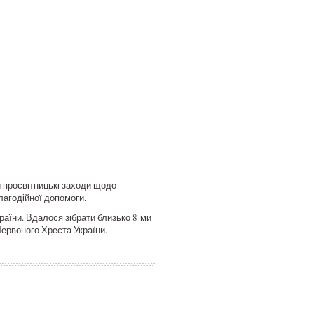
и просвітницькі заходи щодо
лагодійної допомоги.
аїни. Вдалося зібрати близько 8-ми
Червоного Хреста України.