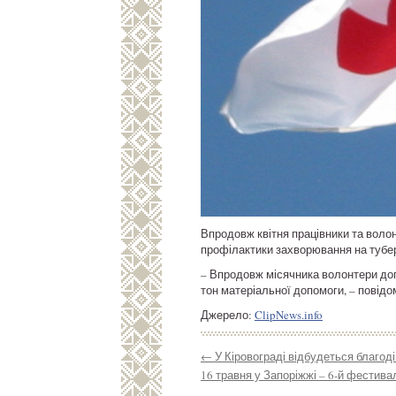
Впродовж квітня працівники та воло
профілактики захворювання на тубер
– Впродовж місячника волонтери доп
тон матеріальної допомоги, – повідо
Джерело:
ClipNews.info
←
У Кіровограді відбудеться благоді
16 травня у Запоріжжі – 6-й фестив