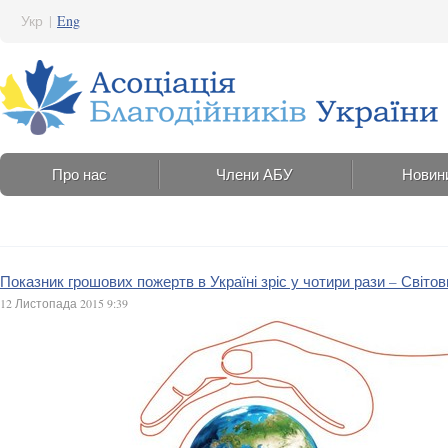
Укр
|
Eng
Про нас
Члени АБУ
Новин
Показник грошових пожертв в Україні зріс у чотири рази – Світов
12 Листопада 2015 9:39