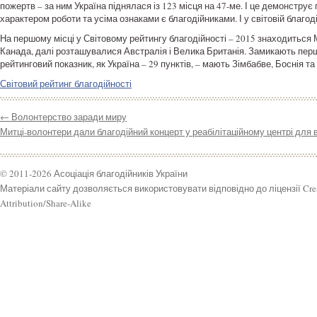
пожертв – за ним Україна піднялася із 123 місця на 47-ме. І це демонструє 
характером роботи та усіма ознаками є благодійниками. І у світовій благод
На першому місці у Світовому рейтингу благодійності – 2015 знаходиться 
Канада, далі розташувалися Австралія і Велика Британія. Замикають перш
рейтинговий показник, як Україна – 29 пунктів, – мають Зімбабве, Боснія та
Світовий рейтинг благодійності
←
Волонтерство заради миру
Митці-волонтери дали благодійний концерт у реабілітаційному центрі для в
© 2011-2026 Асоціація благодійників України
Матеріали сайту дозволяється використовувати відповідно до ліцензії Cr
Attribution/Share-Alike