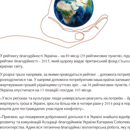
У рейтингу благодійності Україна – на 89 місці (29 рейтингових пунктів), під
рейтинг благодійності – 2015, який щороку видає британський фонд Chariti
країнах світу.
У розрізі трьох напрямів, за якими проводиться рейтинг – допомога потре
розподілилися так. У напрямі допомоги потребуючим наша країна залишилас
жертвування грошей українцями суттєво зріс – на 38 рейтингових пунктів, і
Україна опустилася на 13 позицій і посідає 103 місце.
«У всіх регіонах та культурах люди універсально реагують на потреби, – й
жертвують гроші в Україні, зросла більш ніж в чотири рази у 2014 році в п
коштів для постраждалих унаслідок конфлікту».
«Приємно, що поширення доброчинної діяльності в Україні знайшло відобра
розвитку та комунікацій Асоціації благодійників України Катерина Соболев
волонтерства. Адже вся титанічна благодійна і волонтерська робота, яку 