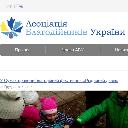
Укр
|
Eng
Про нас
Члени АБУ
Новин
У Сумах провели благодійний фестиваль «Різдвяний дзвін»
28 Грудня 2015 12:07