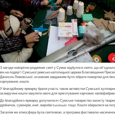
З нагоди новорічно-різдвяних свят у Сумах відбулося свято, що об’єднало
він на подвір’ї Сумської римсько-католицької церкви Благовіщення Пресвя
Джонсон-Левківської, основним завданням було зібрати пожертви для безх
харчування, кошти.
У благодійному ярмарку брали участь також активістки Сумської кулінарно
за виручені кошти закупити овочі для приготування харчових напівфабрика
До благодійного ярмарку долучилося і Сумське товариство захисту твари
дрібничок, сувенірів, книг, виробів handmade тощо. Кошти збиралися на по
Загалом же атмосфера була святковою, а програма фестивалю насиченою. 