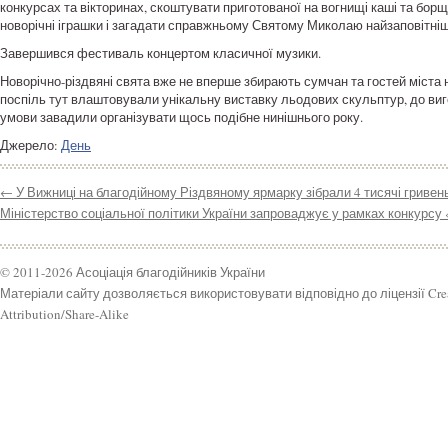
конкурсах та вікторинах, скоштувати приготованої на вогнищі каші та бо
новорічні іграшки і загадати справжньому Святому Миколаю найзаповітні
Завершився фестиваль концертом класичної музики.
Новорічно-різдвяні свята вже не вперше збирають сумчан та гостей міста н
поспіль тут влаштовували унікальну виставку льодових скульптур, до виго
умови завадили організувати щось подібне нинішнього року.
Джерело:
День
←
У Вижниці на благодійному Різдвяному ярмарку зібрали 4 тисячі гривен
Міністерство соціальної політики України запроваджує у рамках конкурсу 
© 2011-2026 Асоціація благодійників України
Матеріали сайту дозволяється використовувати відповідно до ліцензії Cr
Attribution/Share-Alike