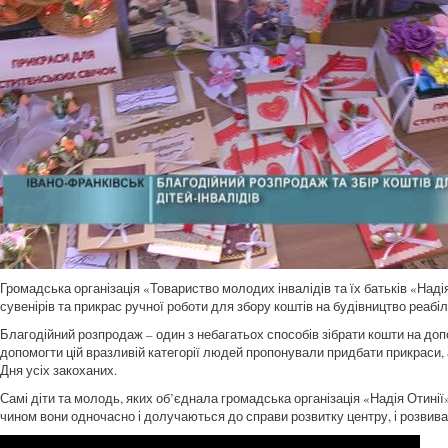
Громадська організація «Товариство молодих інвалідів та їх батьків «Над
сувенірів та прикрас ручної роботи для збору коштів на будівництво реабілі
Благодійний розпродаж – один з небагатьох способів зібрати кошти на доп
допомогти цій вразливій категорії людей пропонували придбати прикраси, а
Дня усіх закоханих.
Самі діти та молодь, яких об’єднала громадська організація «Надія Отинії»
чином вони одночасно і долучаються до справи розвитку центру, і розвива