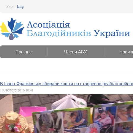
Укр
|
Eng
Про нас
Члени АБУ
Новин
В Івано-Франківську збирали кошти на створення реабілітаційног
10 Лютого 2016 10:41