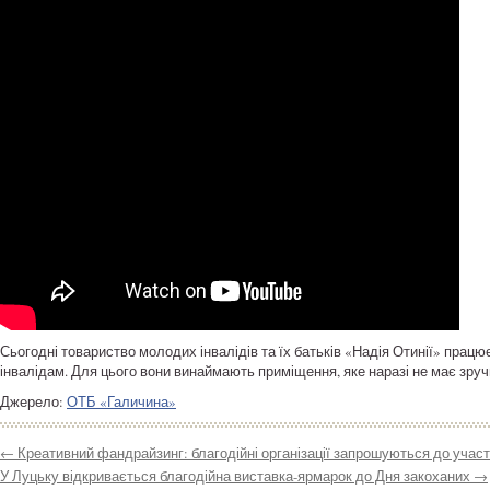
Сьогодні товариство молодих інвалідів та їх батьків «Надія Отинії» працю
інвалідам. Для цього вони винаймають приміщення, яке наразі не має зруч
Джерело:
ОТБ «Галичина»
←
Креативний фандрайзинг: благодійні організації запрошуються до участ
У Луцьку відкривається благодійна виставка-ярмарок до Дня закоханих
→