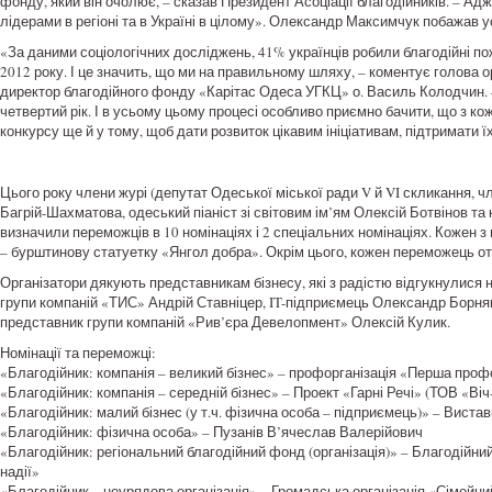
фонду, який він очолює, – сказав Президент Асоціації благодійників. – А
лідерами в регіоні та в Україні в цілому». Олександр Максимчук побажав 
«За даними соціологічних досліджень, 41% українців робили благодійні по
2012 року. І це значить, що ми на правильному шляху, – коментує голова 
директор благодійного фонду «Карітас Одеса УГКЦ» о. Василь Колодчин. –
четвертий рік. І в усьому цьому процесі особливо приємно бачити, що з к
конкурсу ще й у тому, щоб дати розвиток цікавим ініціативам, підтримати 
Цього року члени журі (депутат Одеської міської ради V й VI скликання, ч
Багрій-Шахматова, одеський піаніст зі світовим ім’ям Олексій Ботвінов та
визначили переможців в 10 номінаціях і 2 спеціальних номінаціях. Кожен 
– бурштинову статуетку «Янгол добра». Окрім цього, кожен переможець отр
Організатори дякують представникам бізнесу, які з радістю відгукнулися
групи компаній «ТИС» Андрій Ставніцер, IT-підприємець Олександр Борня
представник групи компаній «Рив’єра Девелопмент» Олексій Кулик.
Номінації та переможці:
«Благодійник: компанія – великий бізнес» – профорганізація «Перша проф
«Благодійник: компанія – середній бізнес» – Проект «Гарні Речі» (ТОВ «Віч-
«Благодійник: малий бізнес (у т.ч. фізична особа – підприємець)» – Виста
«Благодійник: фізична особа» – Пузанів В’ячеслав Валерійович
«Благодійник: регіональний благодійний фонд (організація)» – Благодій
надії»
«Благодійник – неурядова організація» – Громадська організація «Сімейн