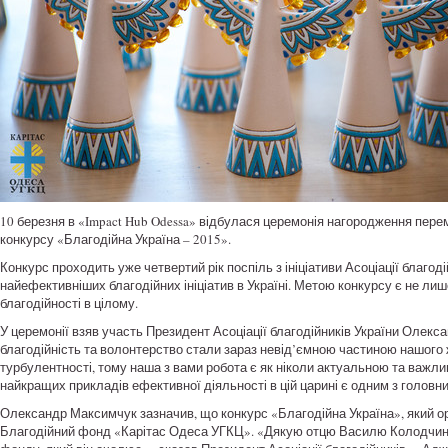
10 березня в «Impact Hub Odessa» відбулася церемонія нагородження пере
конкурсу «Благодійна Україна – 2015».
Конкурс проходить уже четвертий рік поспіль з ініціативи Асоціації благоді
найефективніших благодійних ініціатив в Україні. Метою конкурсу є не лише
благодійності в цілому.
У церемонії взяв участь Президент Асоціації благодійників України Олекс
благодійність та волонтерство стали зараз невід’ємною частиною нашого ж
турбулентності, тому наша з вами робота є як ніколи актуальною та важли
найкращих прикладів ефективної діяльності в цій царині є одним з головних
Олександр Максимчук зазначив, що конкурс «Благодійна Україна», який ор
Благодійний фонд «Карітас Одеса УГКЦ». «Дякую отцю Василю Колодчину т