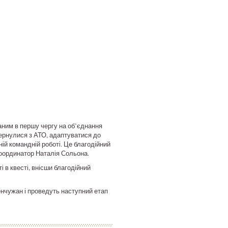
аним в першу чергу на об’єднання
вернулися з АТО, адаптуватися до
ій командній роботі. Це благодійний
 координатор Наталія Сольона.
 в квесті, внісши благодійний
енчужан і проведуть наступний етап