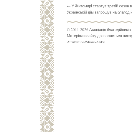
←
У Житомирі стартує третій сезон 
Українській дім запрошує на благод
© 2011-2026 Асоціація благодійників
Матеріали сайту дозволяється викор
Attribution/Share-Alike