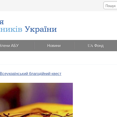
Члени АБУ
Новини
UA Фонд
 Всеукраїнський благодійний квест