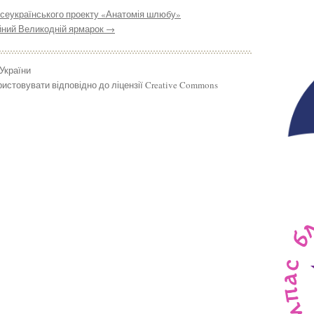
всеукраїнського проекту «Анатомія шлюбу»
ійний Великодній ярмарок
→
 України
истовувати відповідно до ліцензії Creative Commons