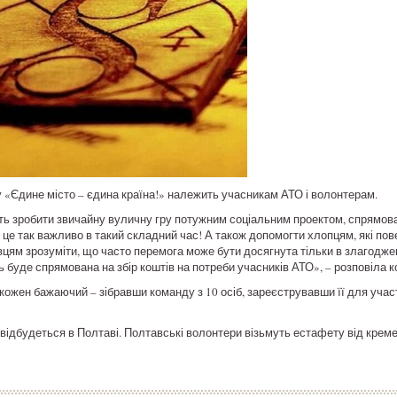
у «Єдине місто – єдина країна!» належить учасникам АТО і волонтерам.
ть зробити звичайну вуличну гру потужним соціальним проектом, спрямов
же це так важливо в такий складний час! А також допомогти хлопцям, які по
цям зрозуміти, що часто перемога може бути досягнута тільки в злагоджен
нь буде спрямована на збір коштів на потреби учасників АТО», – розповіла
кожен бажаючий – зібравши команду з 10 осіб, зареєструвавши її для участі
 відбудеться в Полтаві. Полтавські волонтери візьмуть естафету від крем