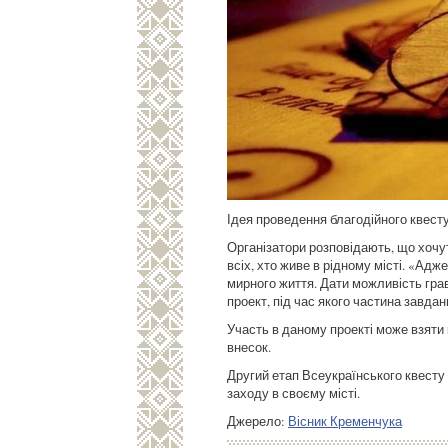
Ідея проведення благодійного квест
Організатори розповідають, що хочу
всіх, хто живе в рідному місті. «Ад
мирного життя. Дати можливість грав
проект, під час якого частина завда
Участь в даному проекті може взяти 
внесок.
Другий етап Всеукраїнського квесту
заходу в своєму місті.
Джерело:
Вісник Кременчука