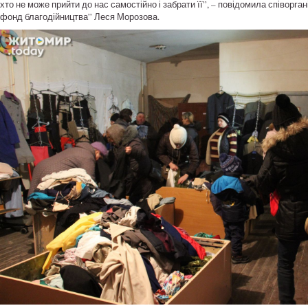
хто не може прийти до нас самостійно і забрати її”, – повідомила співорган
фонд благодійництва” Леся Морозова.