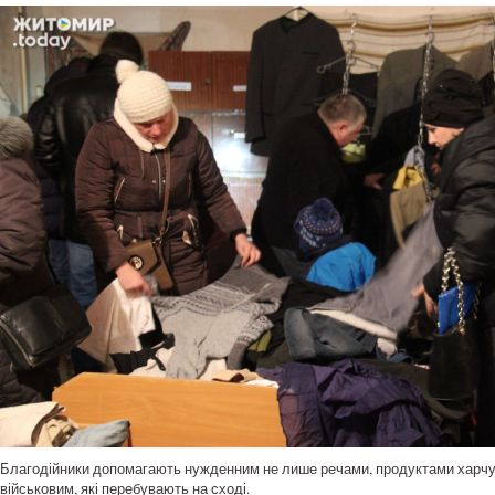
Благодійники допомагають нужденним не лише речами, продуктами харчув
військовим, які перебувають на сході.