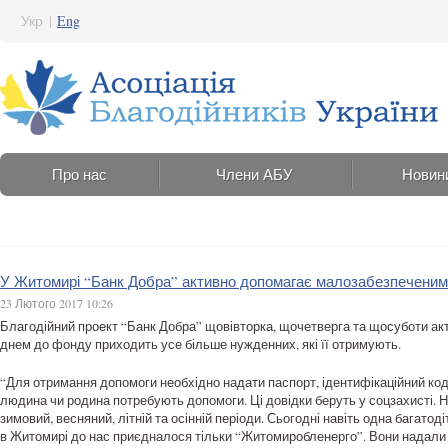
Укр
|
Eng
Про нас
Члени АБУ
Новин
У Житомирі “Банк Добра” активно допомагає малозабезпеченим т
23 Лютого 2017 10:26
Благодійний проект “Банк Добра” щовівторка, щочетверга та щосуботи ак
днем до фонду приходить усе більше нужденних, які її отримують.
“Для отримання допомоги необхідно надати паспорт, ідентифікаційний код
людина чи родина потребують допомоги. Ці довідки беруть у соцзахисті. На
зимовий, весняний, літній та осінній періоди. Сьогодні навіть одна багат
в Житомирі до нас приєдналося тільки “Житомиробленерго”. Вони надали 