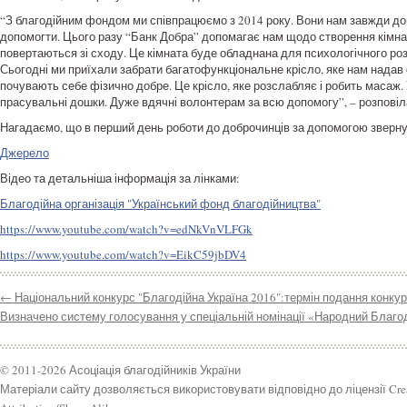
“З благодійним фондом ми співпрацюємо з 2014 року. Вони нам завжди доп
допомогти. Цього разу “Банк Добра” допомагає нам щодо створення кімнати
повертаються зі сходу. Це кімната буде обладнана для психологічного ро
Сьогодні ми приїхали забрати багатофункціональне крісло, яке нам надав 
почувають себе фізично добре. Це крісло, яке розслабляє і робить масаж.
прасувальні дошки. Дуже вдячні волонтерам за всю допомогу”, – розпові
Нагадаємо, що в перший день роботи до доброчинців за допомогою зверну
Джерело
Відео та детальніша інформація за лінками:
Благодійна організація "Український фонд благодійництва"
https://www.youtube.com/watch?v=edNkVnVLFGk
https://www.youtube.com/watch?v=EikC59jbDV4
←
Національний конкурс "Благодійна Україна 2016":термін подання конку
Визначено систему голосування у спеціальній номінації «Народний Благо
© 2011-2026 Асоціація благодійників України
Матеріали сайту дозволяється використовувати відповідно до ліцензії Cr