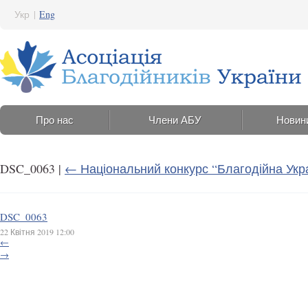
Укр
|
Eng
Про нас
Члени АБУ
Новин
DSC_0063
|
←
Національний конкурс “Благодійна Укра
DSC_0063
22 Квітня 2019 12:00
←
→