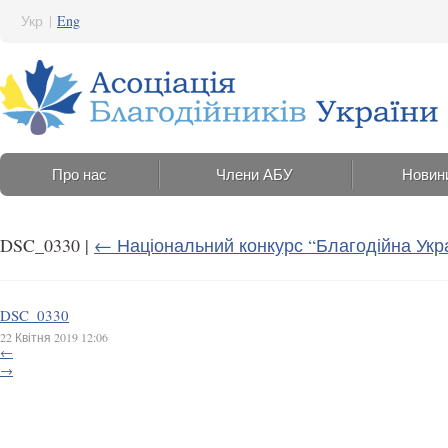
Укр
|
Eng
Про нас
Члени АБУ
Новин
DSC_0330
|
←
Національний конкурс “Благодійна Укра
DSC_0330
22 Квітня 2019 12:06
←
→