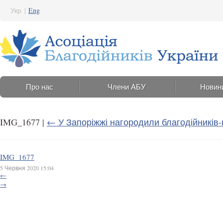
Укр
|
Eng
Про нас
Члени АБУ
Новин
IMG_1677
|
←
У Запоріжжі нагородили благодійників
IMG_1677
5 Червня 2020 15:04
←
→