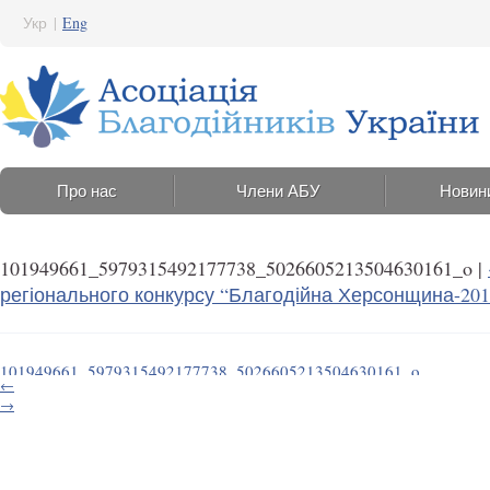
Укр
|
Eng
Про нас
Члени АБУ
Новин
101949661_5979315492177738_5026605213504630161_o
|
регіонального конкурсу “Благодійна Херсонщина-201
101949661_5979315492177738_5026605213504630161_o
←
8 Червня 2020 15:03
→