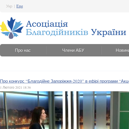
Укр
|
Eng
Про нас
Члени АБУ
Новин
Про конкурс “Благодійне Запоріжжя-2020” в ефірі програми “Акц
1 Лютого 2021 18:36