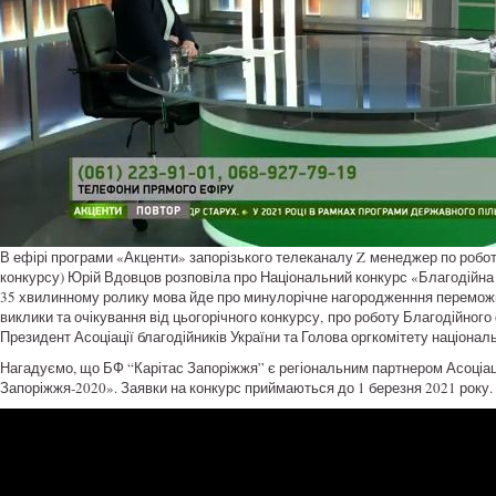
В ефірі програми «Акценти» запорізького телеканалу Z менеджер по робот
конкурсу) Юрій Вдовцов розповіла про Національний конкурс «Благодійна
35 хвилинному ролику мова йде про минулорічне нагородженння переможці
виклики та очікування від цьогорічного конкурсу, про роботу Благодійног
Президент Асоціації благодійників України та Голова оргкомітету націона
Нагадуємо, що БФ “Карітас Запоріжжя” є регіональним партнером Асоціаці
Запоріжжя-2020». Заявки на конкурс приймаються до 1 березня 2021 року.