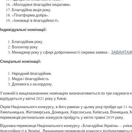
«Молодіжні благодійні ініціативи»
Благодійна акція року.
«Платформа добра».
«Інновації в благодійності»
Індивідуальні номінації:
Благодійник року.
Волонтер року
Менеджер року у сфері доброчинності (окрема заявка –
ЗАВАНТА
Спеціальні номінації:
Народний благодійник.
Медіа і благодійність
Допомога з-за кордону.
У кожній із вищезазначених номінаціях визначатиметься по три лауреати 
відбудеться у квітні 2021 року у Києві.
Окрім Національного конкурсу, в його рамках у цьому році пройде ще 11-ть
Хмельницька, Житомирська, Донецька, Херсонська, Київська, Вінницька, 
переможців регіональних конкурсів пройдуть у квітні-травні 2019 року.
Відзнака переможця Національного конкурсу «Благодійна Україна» – унік
благодійності в Україні. Визначення переможців конкурсу відбуватиметься 