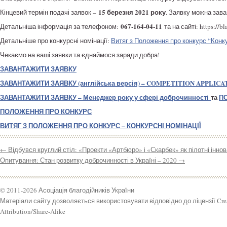
15 березня 2021 року
Кінцевий термін подачі заявок –
. Заявку можна зава
067-164-04-11
Детальніша інформація за телефоном:
та на сайті: https://bl
Детальніше про конкурсні номінації:
Витяг з Положення про конкурс “Конку
Чекаємо на ваші заявки та єднаймося заради добра!
ЗАВАНТАЖИТИ ЗАЯВКУ
ЗАВАНТАЖИТИ ЗАЯВКУ (англійська версія) – COMPETITION APPLICA
ЗАВАНТАЖИТИ ЗАЯВКУ – Менеджер року у сфері доброчинності
та
ПО
ПОЛОЖЕННЯ ПРО КОНКУРС
ВИТЯГ З ПОЛОЖЕННЯ ПРО КОНКУРС – КОНКУРСНІ НОМІНАЦІЇ
←
Відбувся круглий стіл: «Проекти «Артбюро» і «Скарбек» як пілотні інно
Опитування: Стан розвитку доброчинності в Україні – 2020
→
© 2011-2026 Асоціація благодійників України
Матеріали сайту дозволяється використовувати відповідно до ліцензії Cr
Attribution/Share-Alike