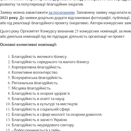
розвитку та популяризації благодійних ініціатив.
Заявку можна завантажити
за посиланням
. Заповнену заявку надсилати 
2021 року
. До заявки доцільно додати відскановані фотографії, публікації
або хід реалізації благодійного проекту (ініціативи). Автори конкурсних за
Цього року Оргкомітет Конкурсу визначив 25 конкурсних номінацій, за яки
або декілька номінацій під які підпадає діяльність організації чи проект:
Основні колективні номінації:
Благодійність великого бізнесу.
Благодійність середнього та малого бізнесу.
Корпоративна благодійність.
Колективне волонтерство.
Всеукраїнська благодійність.
Регіональна благодійність.
Місцева благодійність.
Благодійність в охороні здоров’я.
Благодійність в освіті та науці.
Благодійність в культурі та мистецтві.
Благодійність в соціальній сфері.
Благодійність в сфері екології та охорони довкілля.
Благодійність в захисті України.
Благодійність неурядового сектору.
«Добро починається з тебе».