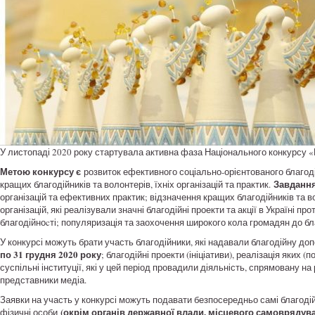
У листопаді 2020 року стартувала активна фаза Національного конкурсу «
Метою конкурсу є
розвиток ефективного соціально-орієнтованого благод
Завдання
кращих благодійників та волонтерів, їхніх організацій та практик.
організацій та ефективних практик; відзначення кращих благодійників та во
організацій, які реалізували значні благодійні проекти та акції в Україні 
благодійноcті; популяризація та заохочення широкого кола громадян до бл
У конкурсі можуть брати участь благодійники, які надавали благодійну д
по 31 грудня 2020 року
; благодійні проекти (ініціативи), реалізація яких 
суспільні інституції, які у цей період провадили діяльність, спрямовану на 
представники медіа.
Заявки на участь у конкурсі можуть подавати безпосередньо самі благодійн
(окрім органів державної влади, місцевого самоврядува
фізичні особи