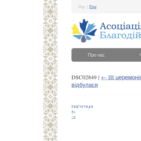
Укр
|
Eng
Про нас
DSC02849
|
←
III церемон
відбулася
DSC02849
←
20 Травня 2021 15:32
→