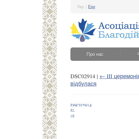
Укр
|
Eng
Про нас
DSC02914
|
←
III церемон
відбулася
DSC02914
←
20 Травня 2021 15:32
→