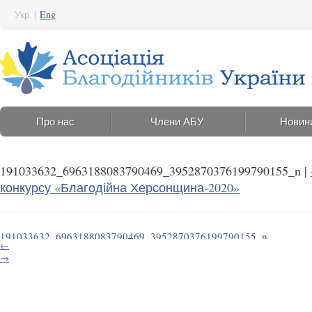
Укр
|
Eng
Про нас
Члени АБУ
Новин
191033632_6963188083790469_3952870376199790155_n
|
конкурсу «Благодійна Херсонщина-2020»
191033632_6963188083790469_3952870376199790155_n
←
30 Травня 2021 12:30
→