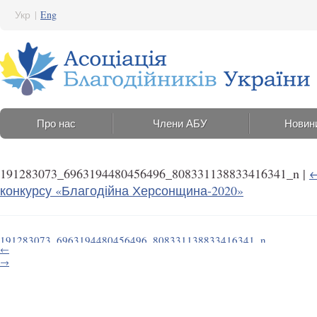
Укр
|
Eng
Про нас
Члени АБУ
Новин
191283073_6963194480456496_808331138833416341_n
|
конкурсу «Благодійна Херсонщина-2020»
191283073_6963194480456496_808331138833416341_n
←
30 Травня 2021 12:30
→