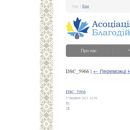
Укр
|
Eng
Про нас
DSC_5966
|
←
Переможці Н
DSC_5966
5 Червня 2021 14:56
←
→