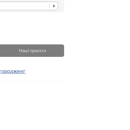
Наші проєкти
городжені!