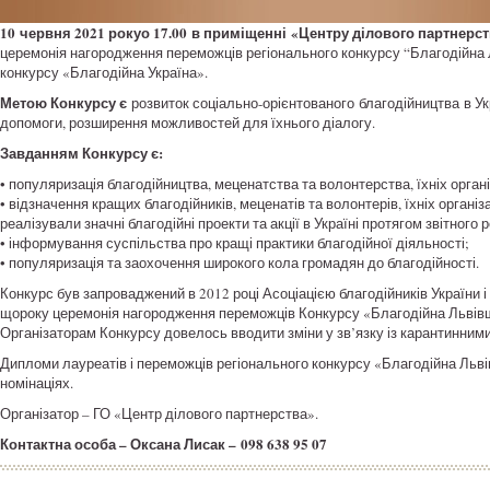
10
червня 2021 року
о 17.00
в приміщенні
«Центру ділового партнерст
церемонія нагородження переможців регіонального конкурсу “Благодійна 
конкурсу «Благодійна Україна».
Метою Конкурсу є
розвиток соціально-орієнтованого благодійництва в Ук
допомоги, розширення можливостей для їхнього діалогу.
Завданням Конкурсу є:
• популяризація благодійництва, меценатства та волонтерства, їхніх орган
• відзначення кращих благодійників, меценатів та волонтерів, їхніх організа
реалізували значні благодійні проекти та акції в Україні протягом звітного р
• інформування суспільства про кращі практики благодійної діяльності;
• популяризація та заохочення широкого кола громадян до благодійності.
Конкурс був запроваджений в 2012 році Асоціацією благодійників України 
щороку церемонія нагородження переможців Конкурсу «Благодійна Львівщи
Організаторам Конкурсу довелось вводити зміни у зв’язку із карантинни
Дипломи лауреатів і переможців регіонального конкурсу «Благодійна Льві
номінаціях.
Організатор – ГО «Центр ділового партнерства».
Контактна особа – Оксана Лисак –
098 638 95 07