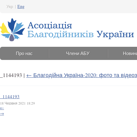
Укр
|
Eng
Про нас
Члени АБУ
Новин
_1144193
|
←
Благодійна Україна-2020: фото та відеоз
_1144193
18 Червня 2021 18:29
←
→