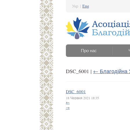
Укр
|
Eng
Про нас
DSC_6001
|
←
Благодійна У
DSC_6001
18 Червня 2021 18:35
←
→