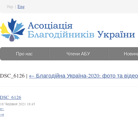
Укр
|
Eng
Про нас
Члени АБУ
Новин
DSC_6126
|
←
Благодійна Україна-2020: фото та відео
DSC_6126
18 Червня 2021 18:45
←
→