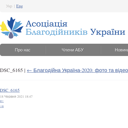
Укр
|
Eng
Про нас
Члени АБУ
Новин
DSC_6165
|
←
Благодійна Україна-2020: фото та відео
DSC_6165
18 Червня 2021 18:47
←
→