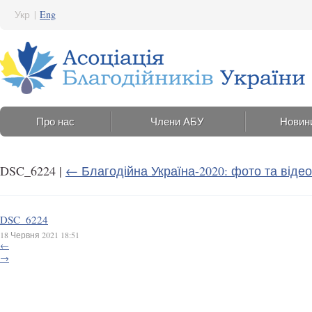
Укр
|
Eng
Про нас
Члени АБУ
Новин
DSC_6224
|
←
Благодійна Україна-2020: фото та відео
DSC_6224
18 Червня 2021 18:51
←
→