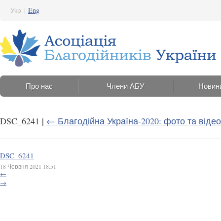
Укр
|
Eng
Про нас
Члени АБУ
Новин
DSC_6241
|
←
Благодійна Україна-2020: фото та відео
DSC_6241
18 Червня 2021 18:51
←
→