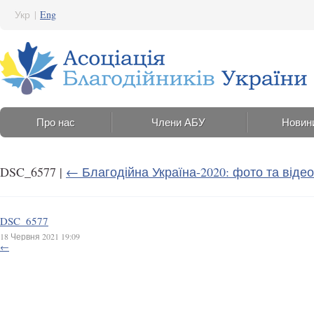
Укр
|
Eng
Про нас
Члени АБУ
Новин
DSC_6577
|
←
Благодійна Україна-2020: фото та відео
DSC_6577
18 Червня 2021 19:09
←