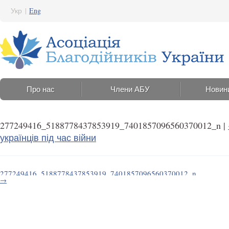
Укр
|
Eng
Про нас
Члени АБУ
Новин
277249416_5188778437853919_7401857096560370012_n
|
українців під час війни
277249416_5188778437853919_7401857096560370012_n
→
13 Квітня 2022 2:18