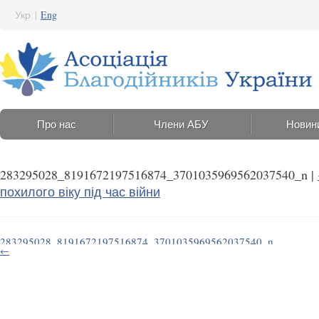
Укр
|
Eng
Про нас
Члени АБУ
Новин
283295028_8191672197516874_3701035969562037540_n
|
похилого віку під час війни
283295028_8191672197516874_3701035969562037540_n
←
26 Травня 2022 13:45