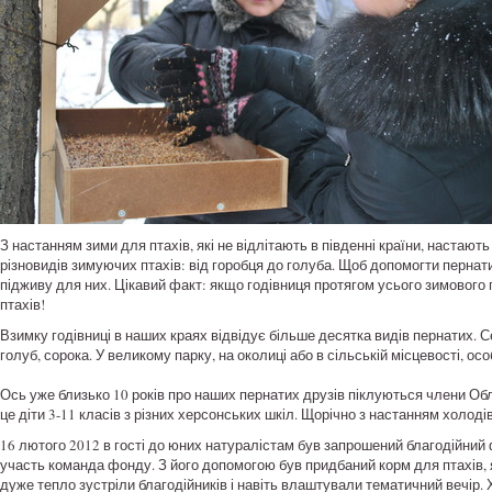
З настанням зими для птахів, які не відлітають в південні країни, настають
різновидів зимуючих птахів: від горобця до голуба.
Щоб допомогти пернатим
підживу для них.
Цікавий факт: якщо годівниця протягом усього зимового 
птахів!
Взимку годівниці в наших краях відвідує більше десятка видів пернатих.
С
голуб, сорока.
У великому парку, на околиці або в сільській місцевості, ос
Ось уже близько 10 років про наших пернатих друзів піклуються члени Об
це діти 3-11 класів з різних херсонських шкіл.
Щорічно з настанням холоді
16 лютого 2012 в гості до юних натуралістам був запрошений благодійни
участь команда фонду.
З його допомогою був придбаний корм для птахів, як
дуже тепло зустріли благодійників і навіть влаштували тематичний вечір.