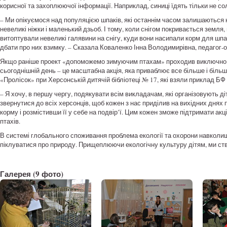
корисної та захоплюючої інформації.
Наприклад, синиці їдять тільки не сол
– Ми опікуємося над популяцією шпаків, які останнім часом залишаються 
невеликі ніжки і маленький дзьоб.
І тому, коли снігом покривається земля,
витоптували невеликі галявини на снігу, куди вони насипали корм для шпак
дбати про них взимку.
– Сказала Коваленко Інна Володимирівна, педагог-о
Якщо раніше проект «допоможемо зимуючим птахам» проходив виключно в 
сьогоднішній день – це масштабна акція, яка приваблює все більше і біль
«Пролісок» при Херсонській дитячій бібліотеці № 17, які взяли приклад Б
– Я хочу, в першу чергу, подякувати всім викладачам, які організовують д
звернутися до всіх херсонців, щоб кожен з нас приділив на вихідних днях п
корму і розмістивши її у себе на подвір’ї.
Цим кожен зможе підтримати ак
птахів.
В системі глобального споживання проблема екології та охорони навкол
піклуватися про природу.
Прищеплюючи екологічну культуру дітям, ми ств
Галерея
(9 фото)