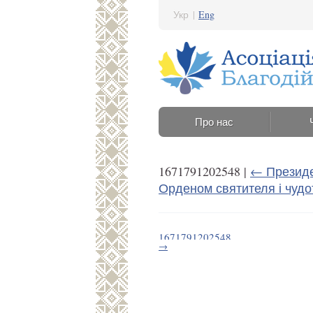
Укр
|
Eng
Про нас
1671791202548
|
←
Президе
Орденом святителя і чуд
1671791202548
→
23 Грудня 2022 12:33