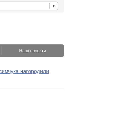
Наші проєкти
ксимчука нагородили