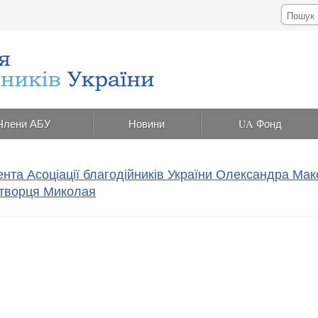
Члени АБУ
Новини
UA Фонд
нта Асоціації благодійників України Олександра Ма
отворця Миколая