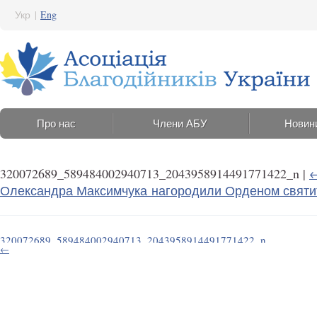
Укр
|
Eng
Про нас
Члени АБУ
Новин
320072689_589484002940713_2043958914491771422_n
|
Олександра Максимчука нагородили Орденом святит
320072689_589484002940713_2043958914491771422_n
←
23 Грудня 2022 12:35