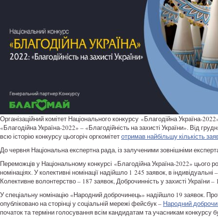
Організаційний комітет Національного конкурсу «Благодійна Україна-2022
«Благодійна Україна-2022» – «Благодійність на захисті України». Від грудн
всю історію конкурсу цьогоріч оргкомітет
отримав найбільшу кількість заяв
До червня Національна експертна рада, із залученими зовнішніми експерта
Переможців у Національному конкурсі «Благодійна Україна-2022» цього рок
номінаціях. У колективні номінації надійшло 1 245 заявок, в індивідуальні –
Колективне волонтерство – 187 заявок, Доброчинність у захисті України – 1
У спеціальну номінацію «Народний доброчинець» надійшло 19 заявок. Про
опубліковано на сторінці у соціальній мережі фейсбук –
Народний доброчи
початок та терміни голосування всім кандидатам та учасникам конкурсу бу