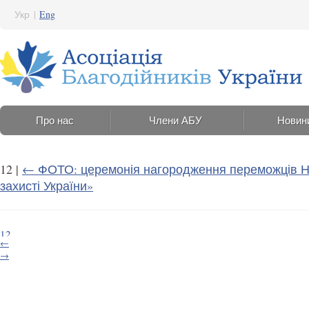
Укр
|
Eng
Про нас
Члени АБУ
Новин
12
|
←
ФОТО: церемонія нагородження переможців НК 
захисті України»
12
←
13 Червня 2023 15:22
→